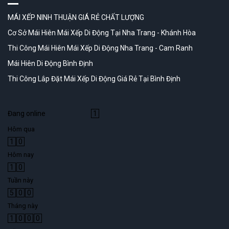
MÁI XẾP NINH THUẬN GIÁ RẺ CHẤT LƯỢNG
Cơ Sở Mái Hiên Mái Xếp Di Động Tại Nha Trang - Khánh Hòa
Thi Công Mái Hiên Mái Xếp Di Động Nha Trang - Cam Ranh
Mái Hiên Di Động Bình Định
Thi Công Lắp Đặt Mái Xếp Di Động Giá Rẻ Tại Bình Định
Đang online
1
Hôm qua
1
0
Hôm nay
1
0
Tuần này
5
0
0
Tháng này
1
0
0
0