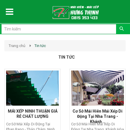
Đăng ký
Đăng nhập
Trang chủ
Tin tức
TIN TỨC
MÁI XẾP NINH THUẬN GIÁ
Cơ Sở Mái Hiên Mái Xếp Di
RẺ CHẤT LƯỢNG
Động Tại Nha Trang -
Khánh...
Cơ Sở Mái Xếp Di Động Tại
Cơ Sở Mái Hiên Mái Xếp Di
Phan Rang - Tháp Chàm, Ninh
Động Tại Nha Trang, Khánh Hòa