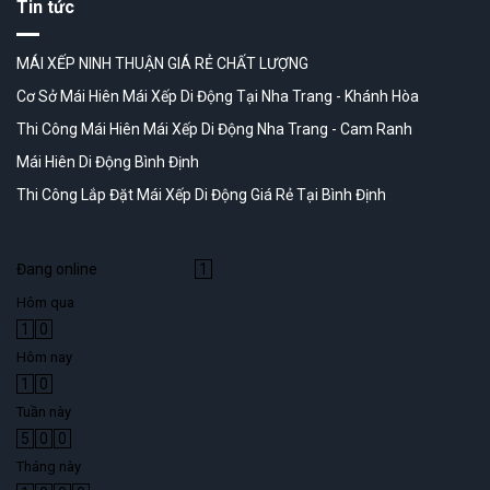
Tin tức
MÁI XẾP NINH THUẬN GIÁ RẺ CHẤT LƯỢNG
Cơ Sở Mái Hiên Mái Xếp Di Động Tại Nha Trang - Khánh Hòa
Thi Công Mái Hiên Mái Xếp Di Động Nha Trang - Cam Ranh
Mái Hiên Di Động Bình Định
Thi Công Lắp Đặt Mái Xếp Di Động Giá Rẻ Tại Bình Định
Đang online
1
Hôm qua
1
0
Hôm nay
1
0
Tuần này
5
0
0
Tháng này