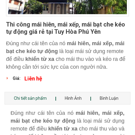
Thi công mái hiên, mái xếp, mái bạt che kéo
tự động giá rẻ tại Tuy Hòa Phú Yên
Đúng như cái tên của nó
mái hiên, mái xếp, mái
bạt che kéo tự động
là loại mái sử dụng remote
để điều
khiển từ xa
cho mái thu vào và kéo ra để
không cần tới sức lực của con người nữa.
Liên hệ
Giá:
Chi tiết sản phẩm
Hình Ảnh
Bình Luận
Đúng như cái tên của nó
mái hiên, mái xếp,
mái bạt che kéo tự động
là loại mái sử dụng
remote để điều
khiển từ xa
cho mái thu vào và