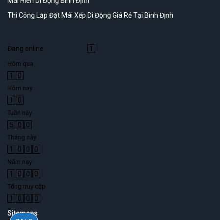
Mái Hiên Di Động Bình Định
Thi Công Lắp Đặt Mái Xếp Di Động Giá Rẻ Tại Bình Định
Đang online
1
Hôm qua
1
0
Hôm nay
1
0
Tuần này
5
0
0
Tháng này
1
0
0
0
Năm nay
1
0
0
0
Tổng truy cập
1
0
0
0
Sitemaps