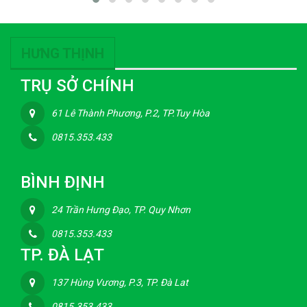
HƯNG THỊNH
TRỤ SỞ CHÍNH
61 Lê Thành Phương, P.2, TP.Tuy Hòa
0815.353.433
BÌNH ĐỊNH
24 Trần Hưng Đạo, TP. Quy Nhơn
0815.353.433
TP. ĐÀ LẠT
137 Hùng Vương, P.3, TP. Đà Lat
0815.353.433