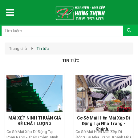
Đăng ký
Đăng nhập
Trang chủ
Tin tức
TIN TỨC
MÁI XẾP NINH THUẬN GIÁ
Cơ Sở Mái Hiên Mái Xếp Di
RẺ CHẤT LƯỢNG
Động Tại Nha Trang -
Khánh...
Cơ Sở Mái Xếp Di Động Tại
Cơ Sở Mái Hiên Mái Xếp Di
Phan Rang - Tháp Chàm, Ninh
Động Tại Nha Trang, Khánh Hòa