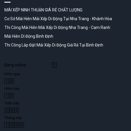
MÁI XẾP NINH THUẬN GIÁ RẺ CHẤT LƯỢNG
Cơ Sở Mái Hiên Mái Xếp Di Động Tại Nha Trang - Khánh Hòa
Thi Công Mái Hiên Mái Xếp Di Động Nha Trang - Cam Ranh
Mái Hiên Di Động Bình Định
Thi Công Lắp Đặt Mái Xếp Di Động Giá Rẻ Tại Bình Định
Đang online
1
Hôm qua
1
0
Hôm nay
1
0
Tuần này
5
0
0
Tháng này
1
0
0
0