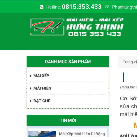
0815.353.433
|
Hotline:
Phanhungth
DANH MỤC SẢN PHẨM
Trang c
MÁI XẾP
Đăng lúc 
MÁI HIÊN
Cơ Sở 
BẠT CHE
sửa ch
mái hiê
TIN MỚI
Mái Xếp Mái Hiên Di Động
Mái b