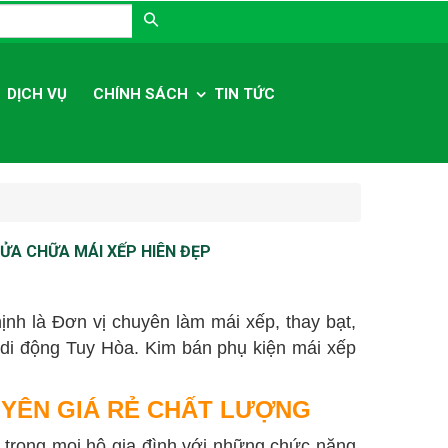
ng nhập
DỊCH VỤ
CHÍNH SÁCH
TIN TỨC
SỬA CHỮA MÁI XẾP HIÊN ĐẸP
h là Đơn vị chuyên làm mái xếp, thay bạt,
 di động Tuy Hòa. Kim bán phụ kiện mái xếp
 YÊN GIÁ RẺ CHẤT LƯỢNG
i trong mọi hộ gia đình với những chức năng