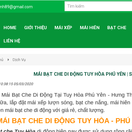
Đăng ký
Đă
inh89@gmail.com
HOME
GIỚI THIỆU
MÁI XẾP
MÁI HIÊN
BẠT CHE
LIÊN HỆ
hủ
Dịch Vụ
MÁI BẠT CHE DI ĐỘNG TUY HÒA PHÚ YÊN | 
10:38:15 05/03/2020
Mái Bạt Che Di Động Tại Tuy Hòa Phú Yên - Hưng Thịn
ữa, lắp đặt mái xếp lượn sóng, bạt che nắng, mái hiên
n mái bạt che di động với giá rẻ, chất lượng.
MÁI
BẠT CHE DI ĐỘNG TUY HÒA - PHÚ
ạt che Tuy Hòa
di động hiện nay được sử dụng rộng rã