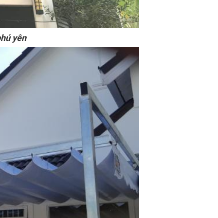
phú yên