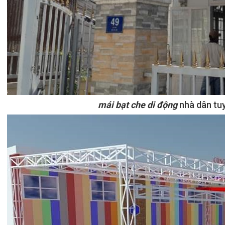
mái bạt che di động
nhà dân tu