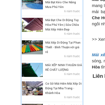
Mái Bạt Kéo Che Nắng
mang l
Mưa Phú Yên
mái bạ
6 năm trước
Che H
Mái Bạt Che Di Động Tuy
ngôi nh
Hòa Phú Yên | Sửa Chữa
Mái Xếp Hiên Đẹp
6 năm trước
>> Xe
Mái Xếp Di Động Tại Phan
Thiết - Bình Thuận với giá
rẻ
Mái x
6 năm trước
sóng, 
MÁI XẾP NINH THUẬN GIÁ
Hòa
tỉ
RẺ CHẤT LƯỢNG
6 năm trước
Liên
Cơ Sở Mái Hiên Mái Xếp Di
Động Tại Nha Trang -
Khánh Hòa
6 năm trước