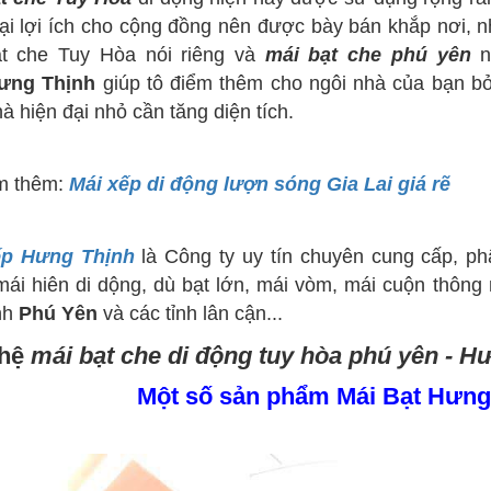
ại lợi ích cho cộng đồng nên được bày bán khắp nơi, n
t che Tuy Hòa nói riêng và
mái bạt che phú yên
n
ưng Thịnh
giúp tô điểm thêm cho ngôi nhà của bạn b
à hiện đại nhỏ cần tăng diện tích.
m thêm:
Mái xếp di động lượn sóng Gia Lai giá rẽ
ếp Hưng Thịnh
là Công ty uy tín chuyên cung cấp, ph
mái hiên di dộng, dù bạt lớn, mái vòm, mái cuộn thông
nh
Phú Yên
và các tỉnh lân cận...
 hệ
mái bạt che di động tuy hòa phú yên - H
Một số sản phẩm Mái Bạt Hưng 