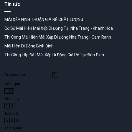
Tin tức
MÁI XẾP NINH THUẬN GIÁ RẺ CHẤT LƯỢNG
Cơ Sở Mái Hiên Mái Xếp Di Động Tại Nha Trang - Khánh Hòa
Thi Công Mái Hiên Mái Xếp Di Động Nha Trang - Cam Ranh
Mái Hiên Di Động Bình Định
Thi Công Lắp Đặt Mái Xếp Di Động Giá Rẻ Tại Bình Định
Đang online
1
Hôm qua
1
0
Hôm nay
1
0
Tuần này
5
0
0
Tháng này