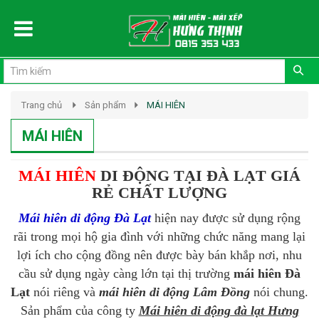
Đăng ký
Đăng nhập
Trang chủ
Sản phẩm
MÁI HIÊN
MÁI HIÊN
MÁI HIÊN
DI ĐỘNG TẠI ĐÀ LẠT
GIÁ
RẺ CHẤT LƯỢNG
Mái hiên di động Đà Lạt
hiện nay được sử dụng rộng
rãi trong mọi hộ gia đình với những chức năng mang lại
lợi ích cho cộng đồng nên được bày bán khắp nơi, nhu
cầu sử dụng ngày càng lớn tại thị trường
mái hiên Đà
Lạt
nói riêng và
mái hiên di động Lâm Đồng
nói chung.
Sản phẩm của công ty
Mái hiên di động đà lạt Hưng