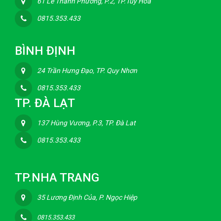
61 Lê Thành Phương, P.2, TP.Tuy Hòa
0815.353.433
BÌNH ĐỊNH
24 Trần Hưng Đạo, TP. Quy Nhơn
0815.353.433
TP. ĐÀ LẠT
137 Hùng Vương, P.3, TP. Đà Lat
0815.353.433
TP.NHA TRANG
35 Lương Định Của, P. Ngọc Hiệp
0815.353.433