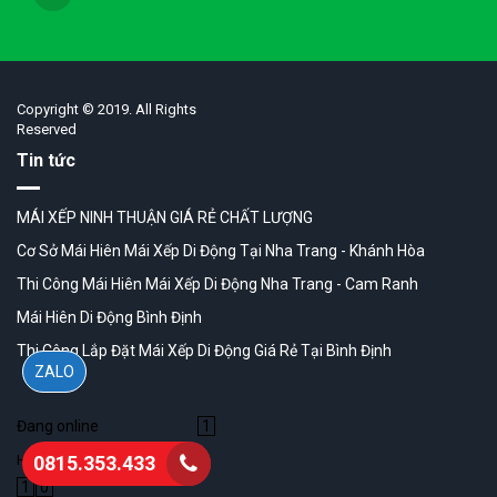
Copyright © 2019. All Rights
Reserved
Tin tức
MÁI XẾP NINH THUẬN GIÁ RẺ CHẤT LƯỢNG
Cơ Sở Mái Hiên Mái Xếp Di Động Tại Nha Trang - Khánh Hòa
Thi Công Mái Hiên Mái Xếp Di Động Nha Trang - Cam Ranh
Mái Hiên Di Động Bình Định
Thi Công Lắp Đặt Mái Xếp Di Động Giá Rẻ Tại Bình Định
ZALO
Đang online
1
Hôm qua
0815.353.433
1
0